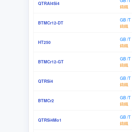
GB /T
QTRAl4Si4
鑄鐵
GB /T
BTMCr12-DT
鑄鐵
GB /T
HT250
鑄鐵
GB /T
BTMCr12-GT
鑄鐵
GB /T
QTRSi4
鑄鐵
GB /T
BTMCr2
鑄鐵
GB /T
QTRSi4Mo1
鑄鐵