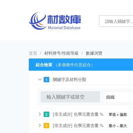
首頁
/
材料牌号/性能等級
/
數據浏覽
組合檢索
（多個條件任意組合）
關鍵字及材料分類
1
[非主成分] 化學元素含量 %
2
單值 ± 偏差
[非主成分] 化學元素含量 %
3
最小 ~ 最大