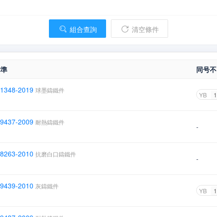
組合查詢
清空條件
标準
同号不
 1348-2019
球墨鑄鐵件
YB
1
 9437-2009
耐熱鑄鐵件
-
 8263-2010
抗磨白口鑄鐵件
-
 9439-2010
灰鑄鐵件
YB
1