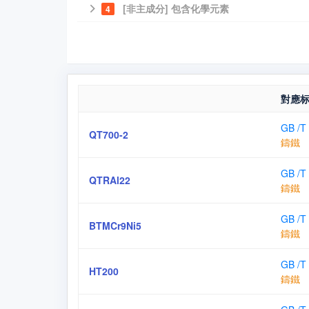
[非主成分] 包含化學元素
4
對應
GB /T
QT700-2
鑄鐵
GB /T
QTRAl22
鑄鐵
GB /T
BTMCr9Ni5
鑄鐵
GB /T
HT200
鑄鐵