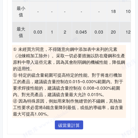
最小
-
-
-
-
-
18
10
值
最大
0.03
1
2
0.045
0.03
20
12
值
① 未經買方同意，不得随意向鋼中添加表中未列的元素
（冶煉精加工除外）。采取一切必要措施以防在廢鋼和生產
原料中帶入這些元素，因為其會削弱鋼的機械性能，降低鋼
的适用性。
ⓑ 特定的硫含量範圍可提高特定的性能。對于将進行機加
工的產品，建議硫含量控制在0.015~0.030%範圍内。對于
要求焊接性能的，建議硫含量控制在 0.008~0.030%範圍
内。對光亮產品，建議硫含量最大允許 0.015%。
ⓓ 因為特殊原因，例如用來制作無縫管的不鏽鋼，其熱加
工性要求必需将δ鐵含量降到最低，或低的導磁率，鎳含量
最大可提高1.00%。
碳當量計算