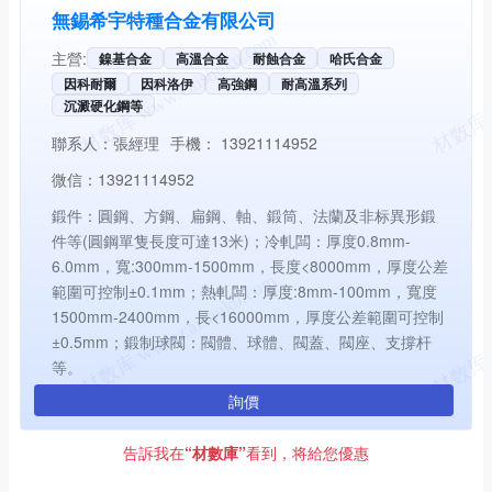
無錫希宇特種合金有限公司
主營:
鎳基合金
高溫合金
耐蝕合金
哈氏合金
因科耐爾
因科洛伊
高強鋼
耐高溫系列
沉澱硬化鋼等
聯系人：
張經理
手機：
13921114952
微信：
13921114952
鍛件：圓鋼、方鋼、扁鋼、軸、鍛筒、法蘭及非标異形鍛
件等(圓鋼單隻長度可達13米)；冷軋闆：厚度0.8mm-
6.0mm，寬:300mm-1500mm，長度<8000mm，厚度公差
範圍可控制±0.1mm；熱軋闆：厚度:8mm-100mm，寬度
1500mm-2400mm，長<16000mm，厚度公差範圍可控制
±0.5mm；鍛制球閥：閥體、球體、閥蓋、閥座、支撐杆
等。
詢價
告訴我在
“材數庫”
看到，将給您優惠