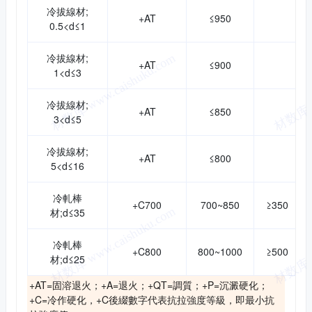
冷拔線材;
+AT
≤950
0.5<d≤1
冷拔線材;
+AT
≤900
1<d≤3
冷拔線材;
+AT
≤850
3<d≤5
冷拔線材;
+AT
≤800
5<d≤16
冷軋棒
+C700
700~850
≥350
材;d≤35
冷軋棒
+C800
800~1000
≥500
材;d≤25
+AT=固溶退火；+A=退火；+QT=調質；+P=沉澱硬化；
+C=冷作硬化，+C後綴數字代表抗拉強度等級，即最小抗