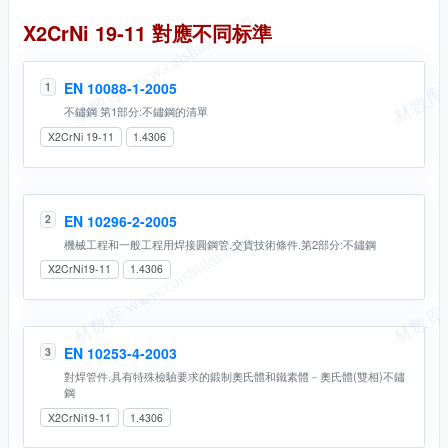
同名标準
X2CrNi 19-11 對應不同标準
EN 10088-1-2005
1
不鏽鋼 第1部分:不鏽鋼的清單
X2CrNi 19-11
1.4306
EN 10296-2-2005
2
機械工程和一般工程用焊接圓鋼管.交貨技術條件.第2部分:不鏽鋼
X2CrNi19-11
1.4306
EN 10253-4-2003
3
對焊管件.具有特殊檢驗要求的鍛制奧氏體和鐵素體－奧氏體(雙相)不鏽
鋼
X2CrNi19-11
1.4306