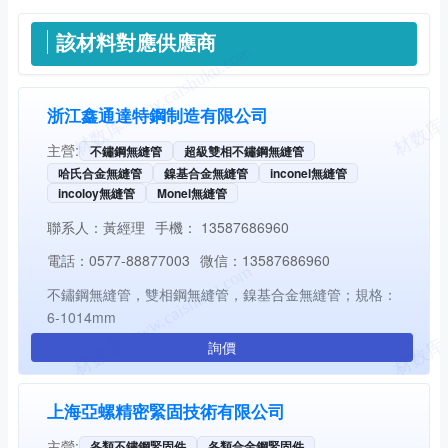
供應信息
該材料對應供應商
浙江鑫通達特鋼制造有限公司
主營:
不鏽鋼無縫管
超級雙相不鏽鋼無縫管
哈氏合金無縫管
鎳基合金無縫管
inconel無縫管
incoloy無縫管
Monel無縫管
聯系人：
黃經理
手機：
13587686960
電話：
0577-88877003
微信：
13587686960
不鏽鋼無縫管，雙相鋼無縫管，鎳基合金無縫管；規格：
6-1014mm
詢價
上海亞螺精密緊固技術有限公司
主營:
各類不鏽鋼緊固件
各類合金鋼緊固件