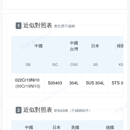
近似對照
近似對照表
1
奧氏體不鏽鋼
中國
中國
日本
韓國
台灣
GB
ISC
CNS
JIS
KS
022Cr19Ni10
S30403
304L
SUS 304L
STS 304L
(00Cr19Ni10)
近似對照表
2
耐蝕鑄鋼（不鏽鋼鑄件）
中國
日本
美國
德國