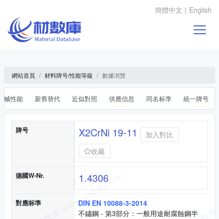
簡體中文
|
English
網站首頁
材料牌号/性能等級
數據浏覽
機械性能
新舊替代
近似對照
供應信息
同名标準
統一牌号
基本信息
牌号
X2CrNi 19-11
加入對比
收藏
德國W-Nr.
1.4306
對應标準
DIN EN 10088-3-2014
不鏽鋼 - 第3部分：一般用途耐腐蝕鋼半