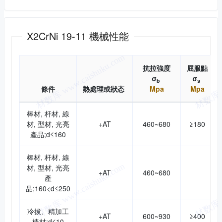
機械性能
X2CrNi 19-11 機械性能
抗拉強度
屈服點
σ
σ
b
s
條件
熱處理或狀态
Mpa
Mpa
棒材, 杆材, 線
材, 型材, 光亮
+AT
460~680
≥180
產品;d≤160
棒材, 杆材, 線
材, 型材, 光亮
+AT
460~680
產
品;160<d≤250
冷拔、精加工
+AT
600~930
≥400
棒材;d≤10