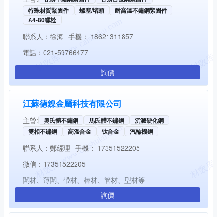
特殊材質緊固件
螺塞/堵頭
耐高溫不鏽鋼緊固件
A4-80螺栓
聯系人：
徐海
手機：
18621311857
電話：
021-59766477
詢價
江蘇德鎳金屬科技有限公司
主營:
奧氏體不鏽鋼
馬氏體不鏽鋼
沉澱硬化鋼
雙相不鏽鋼
高溫合金
钛合金
汽輪機鋼
聯系人：
鄭經理
手機：
17351522205
微信：
17351522205
闆材、薄闆、帶材、棒材、管材、型材等
詢價