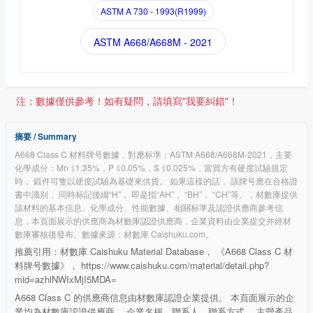
ASTM A 730 - 1993(R1999)
ASTM A668/A668M - 2021
注：數據僅供參考！如有疑問，請填寫"我要糾錯"！
摘要 / Summary
A668 Class C 材料牌号數據，對應标準：ASTM A668/A668M-2021，主要
化學成分：Mn ≤1.35%，P ≤0.05%，S ≤0.025%，當買方有硬度試驗規定
時， 鍛件可隻以硬度試驗為基礎來供貨。 如果這樣的話， 該牌号應在合格證
書中識别， 同時标記後綴“H”， 即是指“AH”， “BH”， “CH”等。，材數庫提供
該材料的基本信息、化學成分、性能數據、相關标準及認證供應商參考信
息，本頁面展示的供應商為材數庫認證供應商，企業資料由企業提交并經材
數庫審核後發布。數據來源：材數庫 Caishuku.com。
推薦引用：材數庫 Caishuku Material Database， 《A668 Class C 材
料牌号數據》， https://www.caishuku.com/material/detail.php?
mid=azhlNWIxMjI5MDA=
A668 Class C 的供應商信息由材數庫認證企業提供。 本頁面展示的企
業均為材數庫認證供應商， 企業名稱、聯系人、聯系方式、 主營產品