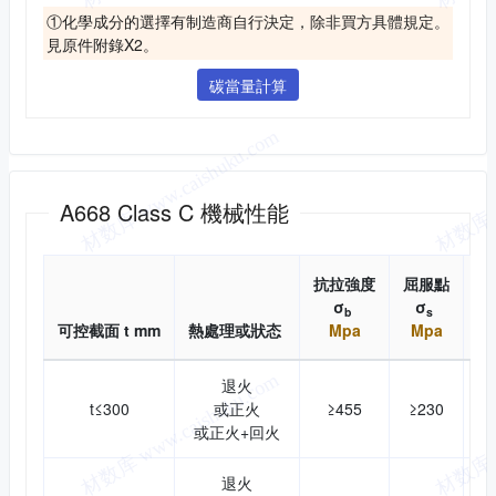
①化學成分的選擇有制造商自行決定，除非買方具體規定。
見原件附錄X2。
碳當量計算
機械性能
A668 Class C 機械性能
抗拉強度
屈服點
斷
σ
σ
b
s
可控截面 t mm
熱處理或狀态
Mpa
Mpa
退火
t≤300
或正火
≥455
≥230
或正火+回火
退火