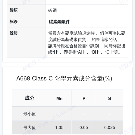
歸類
碳鋼
标簽
碳素鋼鍛件
說明
當買方有硬度試驗規定時， 鍛件可隻以硬
度試驗為基礎來供貨。 如果這樣的話，
該牌号應在合格證書中識别， 同時标記後
綴“H”， 即是指“AH”， “BH”， “CH”等。
化學成分
A668 Class C 化學元素成分含量(%)
成分
Mn
P
S
最小值
-
-
-
最大值
1.35
0.05
0.025