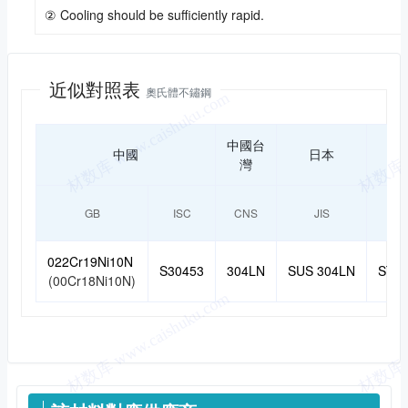
② Cooling should be sufficiently rapid.
近似對照
近似對照表
奧氏體不鏽鋼
中國台
中國
日本
灣
GB
ISC
CNS
JIS
022Cr19Ni10N
S30453
304LN
SUS 304LN
STS 
(00Cr18Ni10N)
供應信息