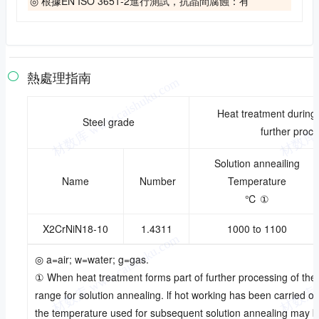
◎ 根據EN ISO 3651-2進行測試，抗晶間腐蝕：有
熱處理指南

Heat treatment during 
Steel grade
further proc
Solution anneailing
Name
Number
Temperature
℃ ①
X2CrNiN18-10
1.4311
1000 to 1100
◎ a=air; w=water; g=gas.
① When heat treatment forms part of further processing of the
range for solution annealing. lf hot working has been carried ou
the temperature used for subsequent solution annealing may be 2