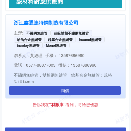
該材料對應供應商
浙江鑫通達特鋼制造有限公司
主營:
不鏽鋼無縫管
超級雙相不鏽鋼無縫管
哈氏合金無縫管
鎳基合金無縫管
inconel無縫管
incoloy無縫管
Monel無縫管
聯系人：
黃經理
手機：
13587686960
電話：
0577-88877003
微信：
13587686960
不鏽鋼無縫管，雙相鋼無縫管，鎳基合金無縫管；規格：
6-1014mm
詢價
告訴我在
“材數庫”
看到，将給您優惠