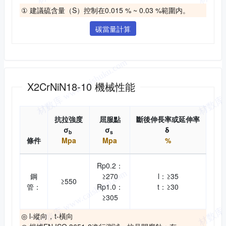
① 建議硫含量（S）控制在0.015 % ~ 0.03 %範圍内。
碳當量計算
機械性能
X2CrNiN18-10 機械性能
抗拉強度
屈服點
斷後伸長率或延伸率
σ
σ
δ
b
s
條件
Mpa
Mpa
%
Rp0.2：
鋼
≥270
l：≥35
≥550
管：
Rp1.0：
t：≥30
≥305
◎ l-縱向，t-橫向