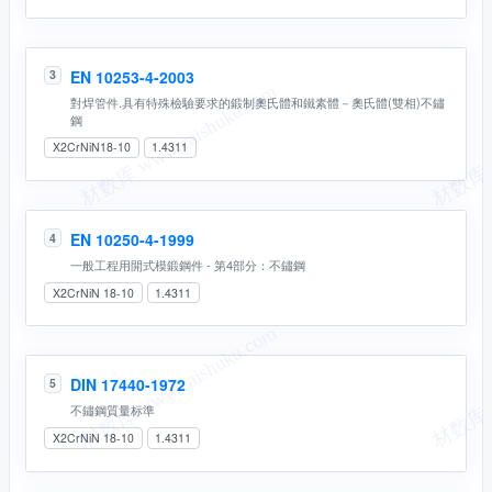
EN 10253-4-2003
3
對焊管件.具有特殊檢驗要求的鍛制奧氏體和鐵素體－奧氏體(雙相)不鏽
鋼
X2CrNiN18-10
1.4311
EN 10250-4-1999
4
一般工程用開式模鍛鋼件 - 第4部分：不鏽鋼
X2CrNiN 18-10
1.4311
DIN 17440-1972
5
不鏽鋼質量标準
X2CrNiN 18-10
1.4311