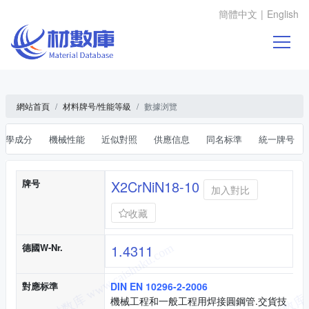
簡體中文
|
English
網站首頁
材料牌号/性能等級
數據浏覽
化學成分
機械性能
近似對照
供應信息
同名标準
統一牌号
基本信息
牌号
X2CrNiN18-10
加入對比
收藏
德國W-Nr.
1.4311
對應标準
DIN EN 10296-2-2006
機械工程和一般工程用焊接圓鋼管.交貨技