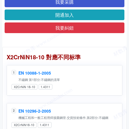
我要采購
開通加入
我要糾錯
同名标準
X2CrNiN18-10 對應不同标準
EN 10088-1-2005
1
不鏽鋼 第1部分:不鏽鋼的清單
X2CrNiN 18-10
1.4311
EN 10296-2-2005
2
機械工程和一般工程用焊接圓鋼管.交貨技術條件.第2部分:不鏽鋼
X2CrNiN18-10
1.4311