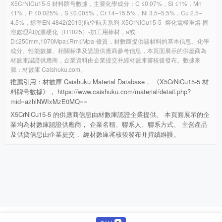
X5CrNiCu15-5 材料牌号數據，主要化學成分：C ≤0.07%，Si ≤1%，Mn
≤1%，P ≤0.025%，S ≤0.005%，Cr 14–15.5%，Ni 3.5–5.5%，Cu 2.5–
4.5%，标準EN 4842(2019)航空航天系列-X5CrNiCu15-5 -熔化電極重熔-固
溶處理和沉澱硬化（H1025）-加工用棒材，a或
D≤250mm,1070Mpa≤Rm≤Mpa-優質，材數庫提供該材料的基本信息、化學
成分、性能數據、相關标準及認證供應商參考信息，本頁面展示的供應商為
材數庫認證供應商，企業資料由企業提交并經材數庫審核後發布。數據來
源：材數庫 Caishuku.com。
推薦引用：材數庫 Caishuku Material Database， 《X5CrNiCu15-5 材
料牌号數據》， https://www.caishuku.com/material/detail.php?
mid=azhlNWIxMzE0MQ==
X5CrNiCu15-5 的供應商信息由材數庫認證企業提供。 本頁面展示的企
業均為材數庫認證供應商， 企業名稱、聯系人、聯系方式、 主營產品
及供貨信息由企業提交， 經材數庫審核後發布并持續維護。
©
2026 材數庫