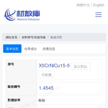
簡體中文
|
English
網站首頁
材料牌号/性能等級
數據浏覽
基本信息
化學成分
供應信息
基本信息
牌号
X5CrNiCu15-5
加入對比
收藏
歐标鋼号
1.4545
對應标準
歐标