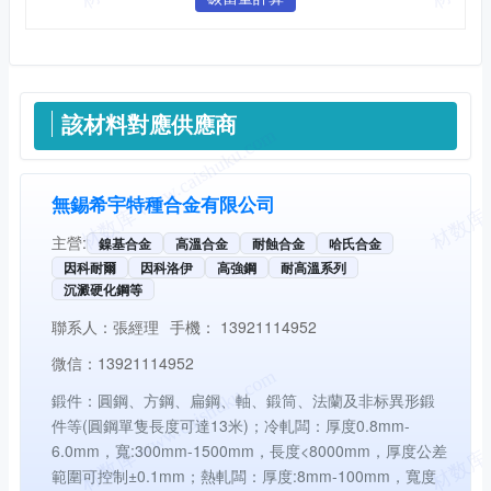
供應信息
該材料對應供應商
無錫希宇特種合金有限公司
主營:
鎳基合金
高溫合金
耐蝕合金
哈氏合金
因科耐爾
因科洛伊
高強鋼
耐高溫系列
沉澱硬化鋼等
聯系人：
張經理
手機：
13921114952
微信：
13921114952
鍛件：圓鋼、方鋼、扁鋼、軸、鍛筒、法蘭及非标異形鍛
件等(圓鋼單隻長度可達13米)；冷軋闆：厚度0.8mm-
6.0mm，寬:300mm-1500mm，長度<8000mm，厚度公差
範圍可控制±0.1mm；熱軋闆：厚度:8mm-100mm，寬度