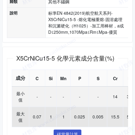
歸類
其他不鏽鋼
說明
标準EN 4842(2019)航空航天系列-
X5CrNiCu15-5 -熔化電極重熔-固溶處理
和沉澱硬化（H1025）-加工用棒材，a或
D≤250mm,1070Mpa≤Rm≤Mpa-優質
化學成分
X5CrNiCu15-5 化學元素成分含量(%)
成分
C
Si
Mn
P
S
Cr
Ni
最小
-
-
-
-
-
14
3.5
值
最大
0.07
1
1
0.025
0.005
15.5
5.5
值
碳當量計算