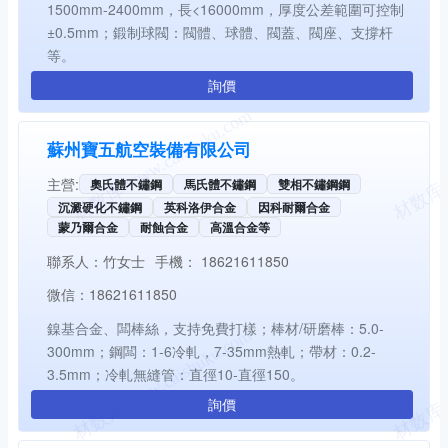
1500mm-2400mm，長<16000mm，厚度公差範圍可控制
±0.5mm；鍛制球閥：閥體、球體、閥蓋、閥座、支撐杆
等。
詢價
蘇州寶五航空裝備有限公司
主營:
奧氏體不鏽鋼
馬氏體不鏽鋼
雙相不鏽鋼鋼
沉澱硬化不鏽鋼
英科洛伊合金
因科耐爾合金
蒙乃爾合金
耐蝕合金
高溫合金等
聯系人：
竹女士
手機：
18621611850
微信：
18621611850
鎳基合金、闆棒絲，支持免費打樣；棒材/研磨棒：5.0-
300mm；鋼闆：1-6冷軋，7-35mm熱軋；帶材：0.2-
3.5mm；冷軋無縫管：直徑10-直徑150。
詢價