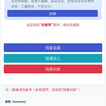
支持雙相鋼、超奧不鏽鋼、鎳基合金、钛锆合金管路整體
焊接，工廠制造，可靠交付。
詢價
告訴我在
“材數庫”
看到，将給您優惠
我要采購
開通加入
我要糾錯
注：數據僅供參考！如有疑問，請填寫"我要糾錯"！
摘要 / Summary