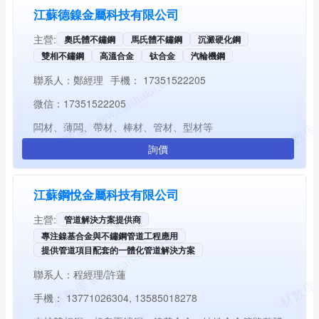
江蘇德鎳金屬科技有限公司
主營:
奧氏體不鏽鋼
馬氏體不鏽鋼
沉澱硬化鋼
雙相不鏽鋼
高溫合金
钛合金
汽輪機鋼
聯系人：
鄭經理
手機：
17351522205
微信：
17351522205
闆材、薄闆、帶材、棒材、管材、型材等
詢價
江蘇鋼悅金屬科技有限公司
主營:
管道解決方案提供商
專注鎳基合金與不鏽鋼管道工程應用
提供管道項目配套的一體化管道解決方案
聯系人：
程經理/許蓮
手機：
13771026304, 13585018278