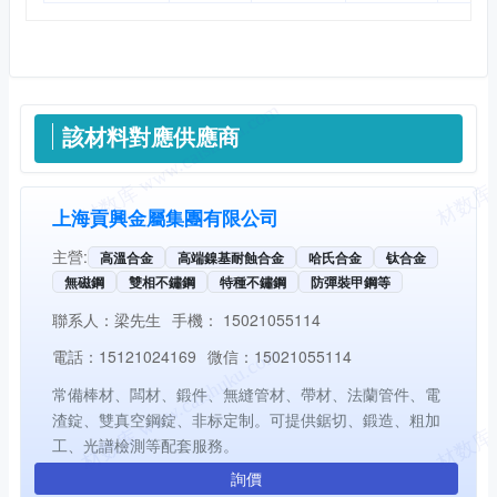
供應信息
該材料對應供應商
上海貢興金屬集團有限公司
主營:
高溫合金
高端鎳基耐蝕合金
哈氏合金
钛合金
無磁鋼
雙相不鏽鋼
特種不鏽鋼
防彈裝甲鋼等
聯系人：
梁先生
手機：
15021055114
電話：
15121024169
微信：
15021055114
常備棒材、闆材、鍛件、無縫管材、帶材、法蘭管件、電
渣錠、雙真空鋼錠、非标定制。可提供鋸切、鍛造、粗加
工、光譜檢測等配套服務。
詢價