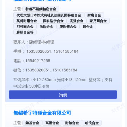
主營:
特種不鏽鋼精密合金
代理大型日本株式商社及法國瓦爾特種合金
耐腐合金
英科耐爾合金
因科洛伊合金
高溫合金
蒙乃爾合金
尼可爾合金
哈氏合金
奧氏體合金
鎳合金
膨脹合金等
聯系人：
陳經理/林經理
手機：
15358020651, 15101585184
電話：
15540217255
微信：
15358020651, 15101585184
常備黑棒：Φ12-260mm 光棒Φ18-120mm 型材等；支持
中試定制500KG冶煉
詢價
無錫希宇特種合金有限公司
主營:
鎳基合金
高溫合金
耐蝕合金
哈氏合金