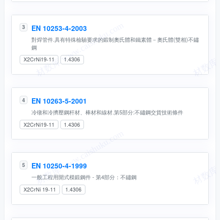
EN 10253-4-2003
3
對焊管件.具有特殊檢驗要求的鍛制奧氏體和鐵素體－奧氏體(雙相)不鏽
鋼
X2CrNi19-11
1.4306
EN 10263-5-2001
4
冷镦和冷擠壓鋼杆材、棒材和線材.第5部分:不鏽鋼交貨技術條件
X2CrNi19-11
1.4306
EN 10250-4-1999
5
一般工程用開式模鍛鋼件 - 第4部分：不鏽鋼
X2CrNi 19-11
1.4306