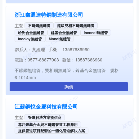
浙江鑫通達特鋼制造有限公司
主營:
不鏽鋼無縫管
超級雙相不鏽鋼無縫管
哈氏合金無縫管
鎳基合金無縫管
inconel無縫管
incoloy無縫管
Monel無縫管
聯系人：
黃經理
手機：
13587686960
電話：
0577-88877003
微信：
13587686960
不鏽鋼無縫管，雙相鋼無縫管，鎳基合金無縫管；規格：
6-1014mm
詢價
江蘇鋼悅金屬科技有限公司
主營:
管道解決方案提供商
專注鎳基合金與不鏽鋼管道工程應用
提供管道項目配套的一體化管道解決方案