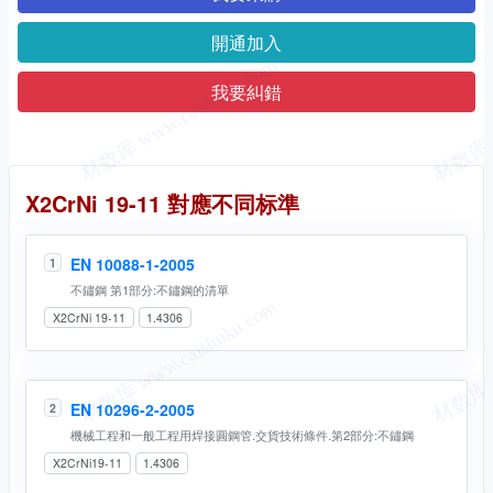
開通加入
我要糾錯
同名标準
X2CrNi 19-11 對應不同标準
EN 10088-1-2005
1
不鏽鋼 第1部分:不鏽鋼的清單
X2CrNi 19-11
1.4306
EN 10296-2-2005
2
機械工程和一般工程用焊接圓鋼管.交貨技術條件.第2部分:不鏽鋼
X2CrNi19-11
1.4306