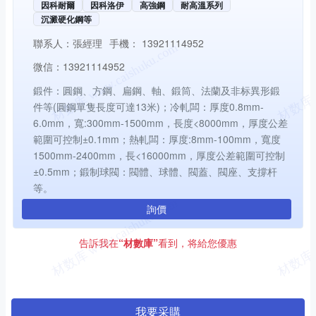
因科耐爾
因科洛伊
高強鋼
耐高溫系列
沉澱硬化鋼等
聯系人：
張經理
手機：
13921114952
微信：
13921114952
鍛件：圓鋼、方鋼、扁鋼、軸、鍛筒、法蘭及非标異形鍛
件等(圓鋼單隻長度可達13米)；冷軋闆：厚度0.8mm-
6.0mm，寬:300mm-1500mm，長度<8000mm，厚度公差
範圍可控制±0.1mm；熱軋闆：厚度:8mm-100mm，寬度
1500mm-2400mm，長<16000mm，厚度公差範圍可控制
±0.5mm；鍛制球閥：閥體、球體、閥蓋、閥座、支撐杆
等。
詢價
告訴我在
“材數庫”
看到，将給您優惠
我要采購