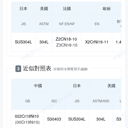
日本
美國
法國
歐标
數字牌
JIS
ASTM
NF EN/NF
EN
号
Z2CN18-10
SUS304L
304L
X2CrNi19-11
1.430
Z3CN18-10
近似對照表
3
冷镦和冷擠壓用不鏽鋼
中國
日本
美國
GB
ISC
JIS
ASTM/AISI
UNS
022Cr19Ni10
S30403
SUS304L
304L
S3040
(00Cr19Ni10)