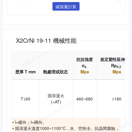
碳當量計算
機械性能
X2CrNi 19-11 機械性能
抗拉強度
規定塑性延伸強
σ
Rp
b
0.2
壁厚 T mm
熱處理或狀态
Mpa
Mpa
固溶退火
T≤60
460~680
≥180
(+AT)
• l=縱向；t=橫向。
• 固溶退火溫度1000~1100°C，水、空快冷。抗晶間腐蝕，