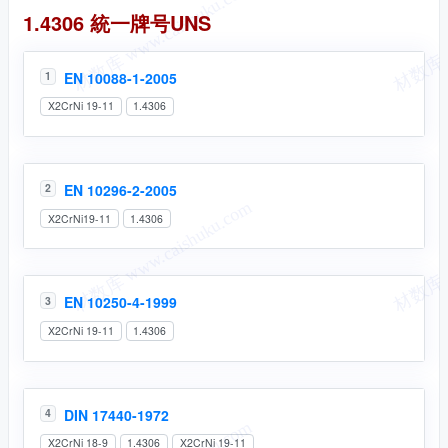
統一牌号
1.4306 統一牌号UNS
EN 10088-1-2005
1
X2CrNi 19-11
1.4306
EN 10296-2-2005
2
X2CrNi19-11
1.4306
EN 10250-4-1999
3
X2CrNi 19-11
1.4306
DIN 17440-1972
4
X2CrNi 18-9
1.4306
X2CrNi 19-11