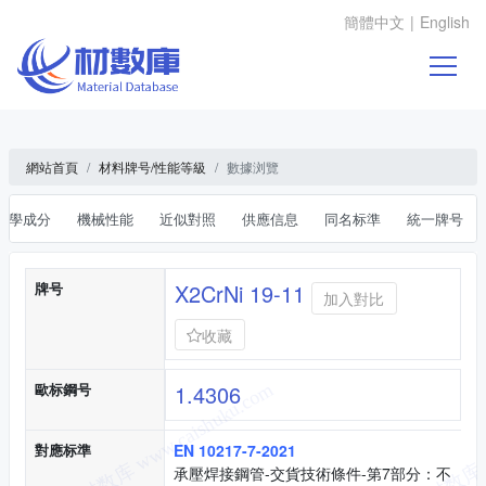
簡體中文
|
English
網站首頁
材料牌号/性能等級
數據浏覽
化學成分
機械性能
近似對照
供應信息
同名标準
統一牌号
基本信息
牌号
X2CrNi 19-11
加入對比
收藏
歐标鋼号
1.4306
對應标準
EN 10217-7-2021
承壓焊接鋼管-交貨技術條件-第7部分：不