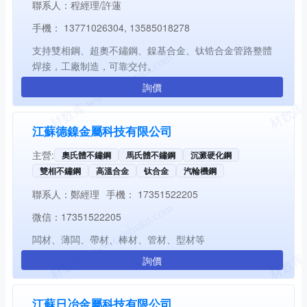
聯系人：
程經理/許蓮
手機：
13771026304, 13585018278
支持雙相鋼、超奧不鏽鋼、鎳基合金、钛锆合金管路整體
焊接，工廠制造，可靠交付。
詢價
江蘇德鎳金屬科技有限公司
主營:
奧氏體不鏽鋼
馬氏體不鏽鋼
沉澱硬化鋼
雙相不鏽鋼
高溫合金
钛合金
汽輪機鋼
聯系人：
鄭經理
手機：
17351522205
微信：
17351522205
闆材、薄闆、帶材、棒材、管材、型材等
詢價
江蘇日冶金屬科技有限公司