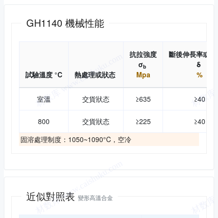
機械性能
GH1140 機械性能
抗拉強度
斷後伸長率或延
σ
δ
b
試驗溫度 °C
熱處理或狀态
Mpa
%
室溫
交貨狀态
≥635
≥40
800
交貨狀态
≥225
≥40
固溶處理制度：1050~1090°C，空冷
近似對照
近似對照表
變形高溫合金