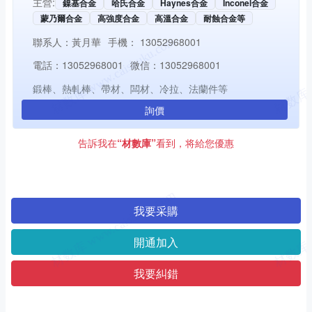
主營:
鎳基合金
哈氏合金
Haynes合金
Inconel合金
蒙乃爾合金
高強度合金
高溫合金
耐蝕合金等
聯系人：
黃月華
手機：
13052968001
電話：
13052968001
微信：
13052968001
鍛棒、熱軋棒、帶材、闆材、冷拉、法蘭件等
詢價
告訴我在
“材數庫”
看到，将給您優惠
我要采購
開通加入
我要糾錯