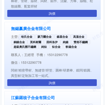
棒材、管材、線材、闆材、鍛件、法蘭、方棒、線軸、松
散線圈、配套焊材
詢價
無錫赢廣合金有限公司
主營:
哈氏合金
蒙乃爾合金
鎳基合金
高溫合金
銅鎳合金
英科耐爾
因科洛伊
純鎳
雙相不鏽鋼
超級奧氏體不鏽鋼
純钛
钛合金
軟磁合金
聯系人：
王經理
手機：
15312290778
微信：
15312290778
闆材/精密帶材、無縫管/焊管、圓棒/研磨棒、鍛闆/鍛圓、
異型材/定制加工等一站式。
詢價
江蘇羅核子合金有限公司