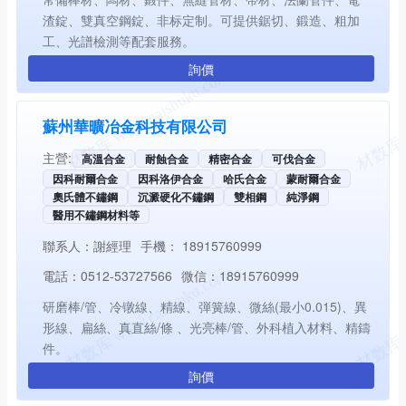
渣錠、雙真空鋼錠、非标定制。可提供鋸切、鍛造、粗加
工、光譜檢測等配套服務。
詢價
蘇州華曠冶金科技有限公司
主營:
高溫合金
耐蝕合金
精密合金
可伐合金
因科耐爾合金
因科洛伊合金
哈氏合金
蒙耐爾合金
奧氏體不鏽鋼
沉澱硬化不鏽鋼
雙相鋼
純淨鋼
醫用不鏽鋼材料等
聯系人：
謝經理
手機：
18915760999
電話：
0512-53727566
微信：
18915760999
研磨棒/管、冷镦線、精線、弾簧線、微絲(最小0.015)、異
形線、扁絲、真直絲/條 、光亮棒/管、外科植入材料、精鑄
件。
詢價