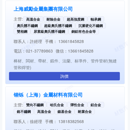
上海威勵金屬集團有限公司
主營:
高溫合金
耐蝕合金
超高強度鋼
軸承鋼
奧氏體不鏽鋼
超級奧氏體不鏽鋼
沉澱硬化不鏽鋼
雙相鋼
尿素級奧氏體不鏽鋼
銅鋁有色合金等
聯系人：
許經理
手機：
13661845828
電話：
021-37789863
微信：
13661845828
棒材、闆材、帶材、鍛件、法蘭、标準件、管件管材(無縫
管和焊管)
詢價
锢铄（上海）金屬材料有限公司
主營:
雙向不鏽鋼
哈氏合金
彈性合金
鋁合金
鉻不鏽鋼
高溫合金
鎳基合金
耐腐合金
聯系人：
徐經理
手機：
13818382568