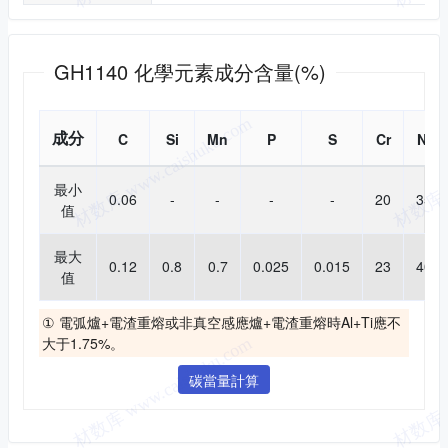
化學成分
GH1140 化學元素成分含量(%)
成分
C
Si
Mn
P
S
Cr
Ni
最小
0.06
-
-
-
-
20
35
值
最大
0.12
0.8
0.7
0.025
0.015
23
40
值
① 電弧爐+電渣重熔或非真空感應爐+電渣重熔時Al+Ti應不
大于1.75%。
碳當量計算