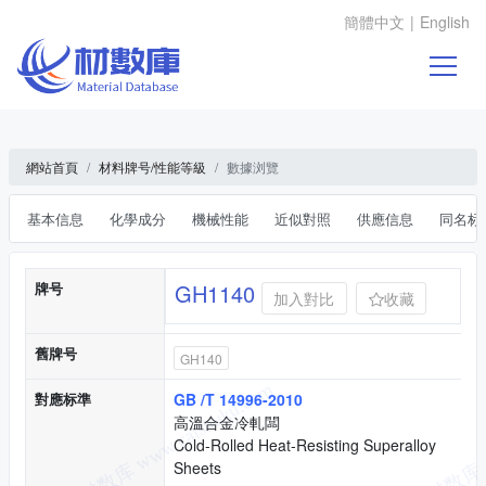
簡體中文
|
English
網站首頁
材料牌号/性能等級
數據浏覽
基本信息
化學成分
機械性能
近似對照
供應信息
同名标
基本信息
牌号
GH1140
加入對比
收藏
舊牌号
GH140
對應标準
GB /T 14996-2010
高溫合金冷軋闆
Cold-Rolled Heat-Resisting Superalloy
Sheets