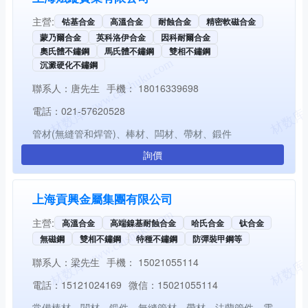
主營:
钴基合金
高溫合金
耐蝕合金
精密軟磁合金
蒙乃爾合金
英科洛伊合金
因科耐爾合金
奧氏體不鏽鋼
馬氏體不鏽鋼
雙相不鏽鋼
沉澱硬化不鏽鋼
聯系人：
唐先生
手機：
18016339698
電話：
021-57620528
管材(無縫管和焊管)、棒材、闆材、帶材、鍛件
詢價
上海貢興金屬集團有限公司
主營:
高溫合金
高端鎳基耐蝕合金
哈氏合金
钛合金
無磁鋼
雙相不鏽鋼
特種不鏽鋼
防彈裝甲鋼等
聯系人：
梁先生
手機：
15021055114
電話：
15121024169
微信：
15021055114
常備棒材、闆材、鍛件、無縫管材、帶材、法蘭管件、電