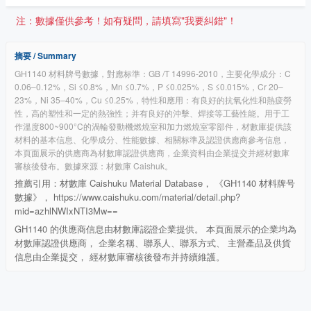
注：數據僅供參考！如有疑問，請填寫"我要糾錯"！
摘要 / Summary
GH1140 材料牌号數據，對應标準：GB /T 14996-2010，主要化學成分：C
0.06–0.12%，Si ≤0.8%，Mn ≤0.7%，P ≤0.025%，S ≤0.015%，Cr 20–
23%，Ni 35–40%，Cu ≤0.25%，特性和應用：有良好的抗氧化性和熱疲勞
性，高的塑性和一定的熱強性；并有良好的沖擊、焊接等工藝性能。用于工
作溫度800~900°C的渦輪發動機燃燒室和加力燃燒室零部件，材數庫提供該
材料的基本信息、化學成分、性能數據、相關标準及認證供應商參考信息，
本頁面展示的供應商為材數庫認證供應商，企業資料由企業提交并經材數庫
審核後發布。數據來源：材數庫 Caishuk。
推薦引用：材數庫 Caishuku Material Database， 《GH1140 材料牌号
數據》， https://www.caishuku.com/material/detail.php?
mid=azhlNWIxNTI3Mw==
GH1140 的供應商信息由材數庫認證企業提供。 本頁面展示的企業均為
材數庫認證供應商， 企業名稱、聯系人、聯系方式、 主營產品及供貨
信息由企業提交， 經材數庫審核後發布并持續維護。