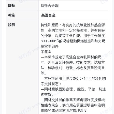
歸類
特殊合金鋼
标簽
高溫合金
說明
特性和應用：有良好的抗氧化性和熱疲勞
性，高的塑性和一定的熱強性；并有良好
的沖擊、焊接等工藝性能。用于工作溫度
800~900°C的渦輪發動機燃燒室和加力燃
燒室零部件
①範圍
—本标準規定了高溫合金冷軋闆材的尺
寸、外形及允許偏差、技術要求、試驗方
法、檢驗規則、包裝、标志及質量證明書
等。
—本标準适用于厚度為0.5~4mm的冷軋闆
②交貨狀态：
—闆材應以固溶處理 、酸洗、平整、切邊
後交貨。
—闆材交貨狀的推薦固溶處理制度按機械
性能表規定，供方應在質量證明書中注明
實際的成品闆材固溶處理溫度