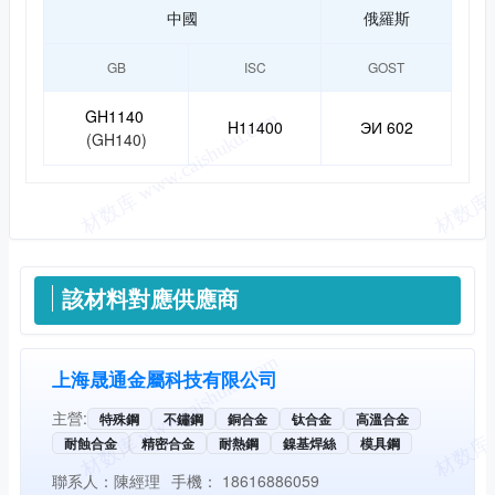
中國
俄羅斯
GB
ISC
GOST
GH1140
H11400
ЭИ 602
(GH140)
供應信息
該材料對應供應商
上海晟通金屬科技有限公司
主營:
特殊鋼
不鏽鋼
銅合金
钛合金
高溫合金
耐蝕合金
精密合金
耐熱鋼
鎳基焊絲
模具鋼
聯系人：
陳經理
手機：
18616886059