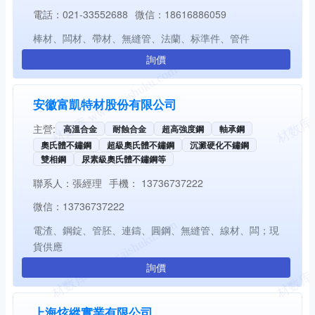
電話：
021-33552688
微信：
18616886059
棒材、闆材、帶材、無縫管、法蘭、标準件、管件
詢價
安徽富凱特材股份有限公司
主營:
高溫合金
耐蝕合金
超高強度鋼
軸承鋼
奧氏體不鏽鋼
超級奧氏體不鏽鋼
沉澱硬化不鏽鋼
雙相鋼
尿素級奧氏體不鏽鋼等
聯系人：
張經理
手機：
13736737222
微信：
13736737222
電渣、鋼錠、管胚、連鑄、圓鋼、無縫管、線材、闆；現
貨供應
詢價
上海炫縱實業有限公司