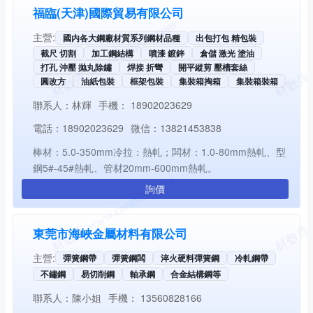
福臨(天津)國際貿易有限公司
主營:
國内各大鋼廠材質系列鋼材品種
出包打包 精包裝
截尺 切割
加工鋼結構
噴漆 鍍鋅
倉儲 激光 塗油
打孔 沖壓 抛丸除鏽
焊接 折彎
開平縱剪 壓槽套絲
圓改方
油紙包裝
框架包裝
集裝箱掏箱
集裝箱裝箱
聯系人：
林輝
手機：
18902023629
電話：
18902023629
微信：
13821453838
棒材：5.0-350mm冷拉：熱軋；闆材：1.0-80mm熱軋、型
鋼5#-45#熱軋、管材20mm-600mm熱軋。
詢價
東莞市海峽金屬材料有限公司
主營:
彈簧鋼帶
彈簧鋼闆
淬火硬料彈簧鋼
冷軋鋼帶
不鏽鋼
易切削鋼
軸承鋼
合金結構鋼等
聯系人：
陳小姐
手機：
13560828166