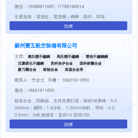
微信：
15386611087, 17780160614
生產規格：電渣錠，電渣鋼；鋼棒，鍛件，闆等。
詢價
蘇州寶五航空裝備有限公司
主營:
奧氏體不鏽鋼
馬氏體不鏽鋼
雙相不鏽鋼鋼
沉澱硬化不鏽鋼
英科洛伊合金
因科耐爾合金
蒙乃爾合金
耐蝕合金
高溫合金等
聯系人：
竹女士
手機：
18621611850
微信：
18621611850
鎳基合金、闆棒絲，支持免費打樣；棒材/研磨棒：5.0-
300mm；鋼闆：1-6冷軋，7-35mm熱軋；帶材：0.2-
3.5mm；冷軋無縫管：直徑10-直徑150。
詢價