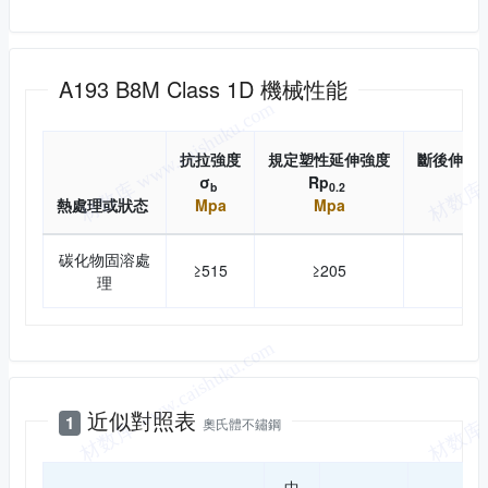
機械性能
A193 B8M Class 1D 機械性能
抗拉強度
規定塑性延伸強度
斷後伸長
σ
Rp
b
0.2
熱處理或狀态
Mpa
Mpa
碳化物固溶處
≥515
≥205
≥
理
近似對照
近似對照表
1
奧氏體不鏽鋼
中