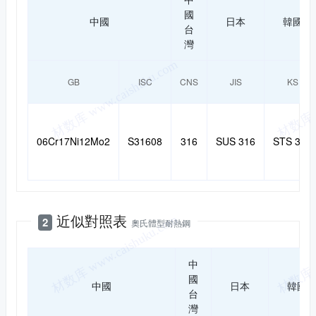
國
中國
日本
韓國
台
灣
GB
ISC
CNS
JIS
KS
06Cr17Ni12Mo2
S31608
316
SUS 316
STS 316
近似對照表
2
奧氏體型耐熱鋼
中
國
中國
日本
韓國
台
灣