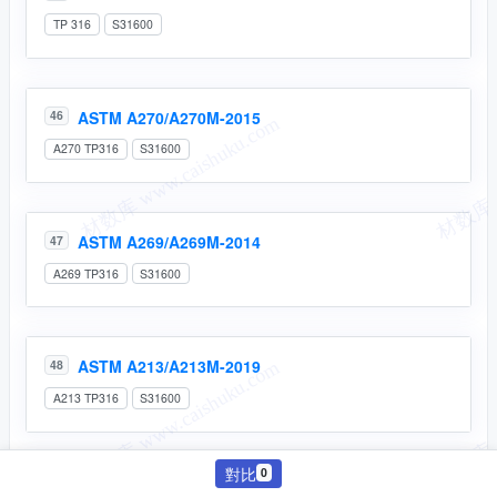
TP 316
S31600
ASTM A270/A270M-2015
46
A270 TP316
S31600
ASTM A269/A269M-2014
47
A269 TP316
S31600
ASTM A213/A213M-2019
48
A213 TP316
S31600
對比
0
ASTM A249/A249M-2004
49