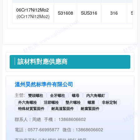
06Cr17Ni12Mo2
S31608
SUS316
316
S31
(0Cr17Ni12Mo2)
供應信息
該材料對應供應商
溫州昊然标準件有限公司
主營:
雙頭螺柱
全牙螺柱
螺母
内六角螺釘
外六角螺栓
活節螺栓
墊片螺栓
螺塞
非标定制
特殊材質緊固件
耐高溫緊固件
耐腐緊固件
聯系人：
周總
手機：
13868606602
電話：
0577-66995877
微信：
13868606602
高強度英制·公制·螺栓·螺柱·螺釘·螺母