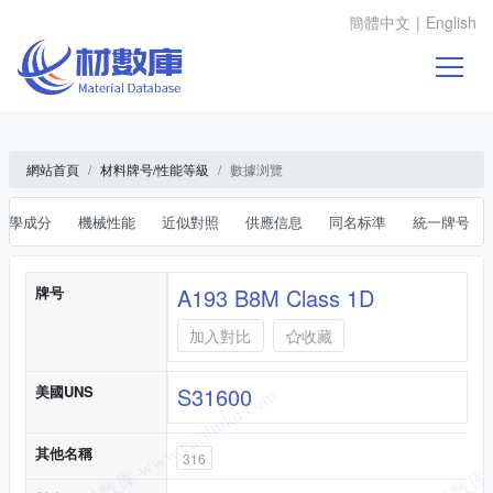
簡體中文
|
English
網站首頁
材料牌号/性能等級
數據浏覽
化學成分
機械性能
近似對照
供應信息
同名标準
統一牌号
基本信息
牌号
A193 B8M Class 1D
加入對比
收藏
美國UNS
S31600
其他名稱
316