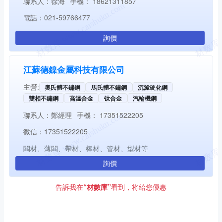
聯系人：
徐海
手機：
18621311857
電話：
021-59766477
詢價
江蘇德鎳金屬科技有限公司
主營:
奧氏體不鏽鋼
馬氏體不鏽鋼
沉澱硬化鋼
雙相不鏽鋼
高溫合金
钛合金
汽輪機鋼
聯系人：
鄭經理
手機：
17351522205
微信：
17351522205
闆材、薄闆、帶材、棒材、管材、型材等
詢價
告訴我在
“材數庫”
看到，将給您優惠