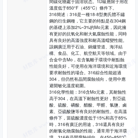
間碳化物處于固溶狀态。1D級應限于用在
溫度低于850°F（455°C）條件下。
316簡述：316是一種18-8型奧氏體不鏽
鋼的衍生鋼種，它主要的特點是在304鋼
的基礎上添加2%~3%的Mo元素，因此擁
有更好的抗氧化和耐大氣腐蝕性能，同時
具有良好的高溫強度和耐高溫蠕變性能。
該鋼廣泛用于石油、鍋爐管道、海洋結
構、食品、化工、航空航天等領域。由于
合金中含Mo，在含氯離子環境中耐點蝕
性能良好，可使用在海洋環境和近海環境
要求耐蝕性的場合。316綜合性能超過
304，但仍然有晶間腐蝕傾向，使用中應
避開敏化溫度範圍。
316化學性能：316含Mo元素，其耐蝕性
高于304，在高溫下耐蝕性更好，對亞硫
酸、硫酸、磷酸、醋酸、甲醛、氯鹽、鹵
素、亞硫酸鹽等有良好的耐蝕性。在高溫
條件下，當硫酸濃度低于15%和高于85%
時，316有廣泛的用途，316還具有良好
的耐氯化物腐蝕的性能，通常用于海洋環
境。316有晶間腐蝕傾向，在450~850°C