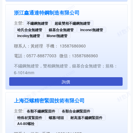
浙江鑫通達特鋼制造有限公司
主營:
不鏽鋼無縫管
超級雙相不鏽鋼無縫管
哈氏合金無縫管
鎳基合金無縫管
inconel無縫管
incoloy無縫管
Monel無縫管
聯系人：
黃經理
手機：
13587686960
電話：
0577-88877003
微信：
13587686960
不鏽鋼無縫管，雙相鋼無縫管，鎳基合金無縫管；規格：
6-1014mm
詢價
上海亞螺精密緊固技術有限公司
主營:
各類不鏽鋼緊固件
各類合金鋼緊固件
特殊材質緊固件
螺塞/堵頭
耐高溫不鏽鋼緊固件
A4-80螺栓