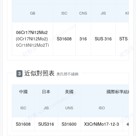
GB
ISC
CNS
JIS
KS
06Cr17Ni12Mo2
(0Cr17Ni12Mo2)
S31608
316
SUS 316
STS 316
0Cr18Ni12Mo2Ti
近似對照表
3
奧氏體不鏽鋼
中國
日本
美國
國際标準組織
ISC
JIS
UNS
ISO
S31608
SUS316
S31600
X3CrNiMo17-12-3
4436