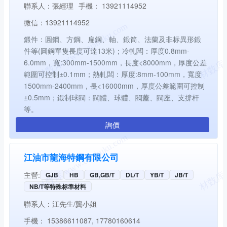
聯系人：
張經理
手機：
13921114952
微信：
13921114952
鍛件：圓鋼、方鋼、扁鋼、軸、鍛筒、法蘭及非标異形鍛
件等(圓鋼單隻長度可達13米)；冷軋闆：厚度0.8mm-
6.0mm，寬:300mm-1500mm，長度<8000mm，厚度公差
範圍可控制±0.1mm；熱軋闆：厚度:8mm-100mm，寬度
1500mm-2400mm，長<16000mm，厚度公差範圍可控制
±0.5mm；鍛制球閥：閥體、球體、閥蓋、閥座、支撐杆
等。
詢價
江油市龍海特鋼有限公司
主營:
GJB
HB
GB,GB/T
DL/T
YB/T
JB/T
NB/T等特殊标準材料
聯系人：
江先生/龔小姐
手機：
15386611087, 17780160614