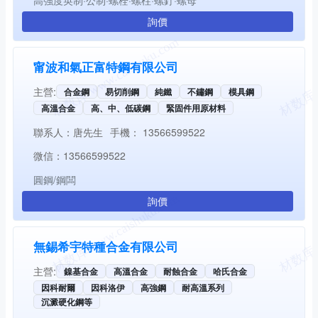
詢價
甯波和氣正富特鋼有限公司
主營:
合金鋼
易切削鋼
純鐵
不鏽鋼
模具鋼
高溫合金
高、中、低碳鋼
緊固件用原材料
聯系人：
唐先生
手機：
13566599522
微信：
13566599522
圓鋼/鋼闆
詢價
無錫希宇特種合金有限公司
主營:
鎳基合金
高溫合金
耐蝕合金
哈氏合金
因科耐爾
因科洛伊
高強鋼
耐高溫系列
沉澱硬化鋼等