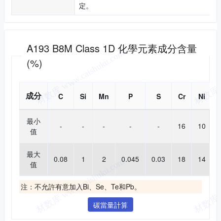
定。
化學成分
A193 B8M Class 1D 化學元素成分含量
(%)
成分
C
Si
Mn
P
S
Cr
Ni
最小
-
-
-
-
-
16
10
值
最大
0.08
1
2
0.045
0.03
18
14
值
注：不允許有意加入Bi、Se、Te和Pb。
碳當量計算