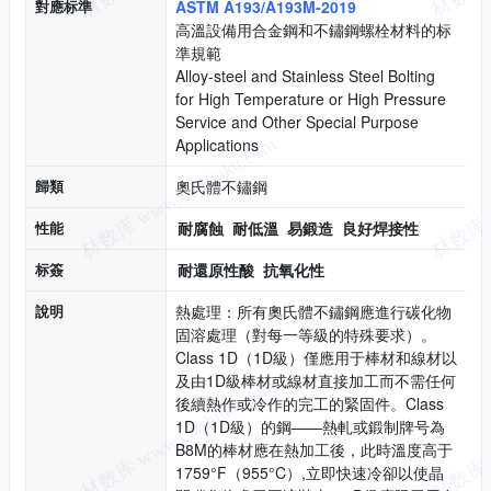
對應标準
ASTM A193/A193M-2019
高溫設備用合金鋼和不鏽鋼螺栓材料的标
準規範
Alloy-steel and Stainless Steel Bolting
for High Temperature or High Pressure
Service and Other Special Purpose
Applications
歸類
奧氏體不鏽鋼
性能
耐腐蝕
耐低溫
易鍛造
良好焊接性
标簽
耐還原性酸
抗氧化性
說明
熱處理：所有奧氏體不鏽鋼應進行碳化物
固溶處理（對每一等級的特殊要求）。
Class 1D（1D級）僅應用于棒材和線材以
及由1D級棒材或線材直接加工而不需任何
後續熱作或冷作的完工的緊固件。Class
1D（1D級）的鋼——熱軋或鍛制牌号為
B8M的棒材應在熱加工後，此時溫度高于
1759°F（955°C）,立即快速冷卻以使晶