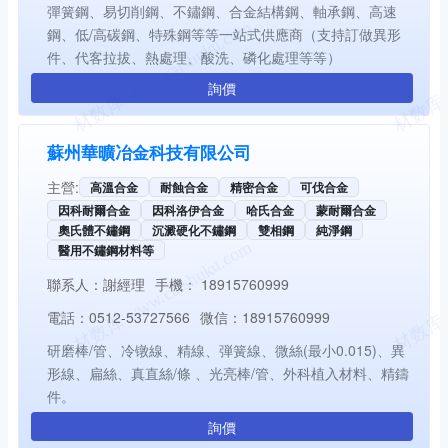
彈簧鋼、易切削鋼、不鏽鋼、合金結構鋼、軸承鋼、高速
鋼、低/高碳鋼、特殊鋼等等一站式供應商（支持訂做異形
件、代客拉拔、熱處理、酸洗、磷化處理等等）
詢價
蘇州華曠冶金科技有限公司
主營:
高溫合金
耐蝕合金
精密合金
可伐合金
因科耐爾合金
因科洛伊合金
哈氏合金
蒙耐爾合金
奧氏體不鏽鋼
沉澱硬化不鏽鋼
雙相鋼
純淨鋼
醫用不鏽鋼材料等
聯系人：
謝經理
手機：
18915760999
電話：
0512-53727566
微信：
18915760999
研磨棒/管、冷镦線、精線、弾簧線、微絲(最小0.015)、異
形線、扁絲、真直絲/條 、光亮棒/管、外科植入材料、精鑄
件。
詢價