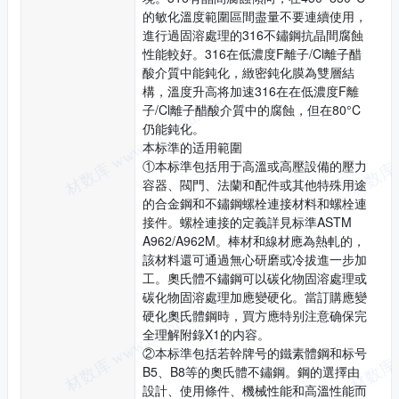
的敏化溫度範圍區間盡量不要連續使用，
進行過固溶處理的316不鏽鋼抗晶間腐蝕
性能較好。316在低濃度F離子/Cl離子醋
酸介質中能鈍化，緻密鈍化膜為雙層結
構，溫度升高将加速316在在低濃度F離
子/Cl離子醋酸介質中的腐蝕，但在80°C
仍能鈍化。
本标準的适用範圍
①本标準包括用于高溫或高壓設備的壓力
容器、閥門、法蘭和配件或其他特殊用途
的合金鋼和不鏽鋼螺栓連接材料和螺栓連
接件。螺栓連接的定義詳見标準ASTM
A962/A962M。棒材和線材應為熱軋的，
該材料還可通過無心研磨或冷拔進一步加
工。奧氏體不鏽鋼可以碳化物固溶處理或
碳化物固溶處理加應變硬化。當訂購應變
硬化奧氏體鋼時，買方應特别注意确保完
全理解附錄X1的内容。
②本标準包括若幹牌号的鐵素體鋼和标号
B5、B8等的奧氏體不鏽鋼。鋼的選擇由
設計、使用條件、機械性能和高溫性能而