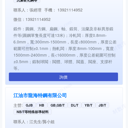
聯系人：
張經理
手機：
13921114952
微信：
13921114952
鍛件：圓鋼、方鋼、扁鋼、軸、鍛筒、法蘭及非标異形鍛
件等(圓鋼單隻長度可達13米)；冷軋闆：厚度0.8mm-
6.0mm，寬:300mm-1500mm，長度<8000mm，厚度公差
範圍可控制±0.1mm；熱軋闆：厚度:8mm-100mm，寬度
1500mm-2400mm，長<16000mm，厚度公差範圍可控制
±0.5mm；鍛制球閥：閥體、球體、閥蓋、閥座、支撐杆
等。
詢價
江油市龍海特鋼有限公司
主營:
GJB
HB
GB,GB/T
DL/T
YB/T
JB/T
NB/T等特殊标準材料
聯系人：
江先生/龔小姐