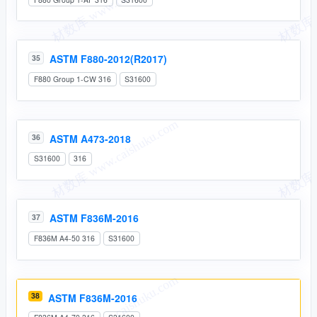
ASTM F880-2012(R2017)
35
F880 Group 1-CW 316
S31600
ASTM A473-2018
36
S31600
316
ASTM F836M-2016
37
F836M A4-50 316
S31600
38
ASTM F836M-2016