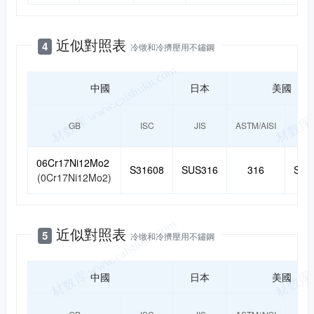
近似對照表
4
冷镦和冷擠壓用不鏽鋼
中國
日本
美國
GB
ISC
JIS
ASTM/AISI
UN
06Cr17Ni12Mo2
S31608
SUS316
316
S31
(0Cr17Ni12Mo2)
近似對照表
5
冷镦和冷擠壓用不鏽鋼
中國
日本
美國