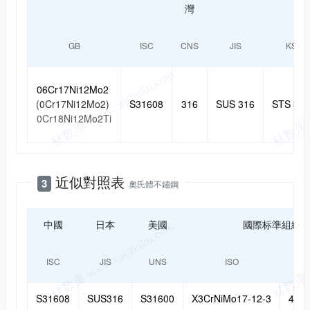
灣
GB
ISC
CNS
JIS
KS
06Cr17Ni12Mo2
(0Cr17Ni12Mo2)
S31608
316
SUS 316
STS 316
0Cr18Ni12Mo2Ti
近似對照表
3
奧氏體不鏽鋼
中國
日本
美國
國際标準組織
ISC
JIS
UNS
ISO
S31608
SUS316
S31600
X3CrNiMo17-12-3
4436