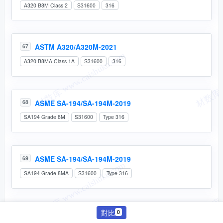
A320 B8M Class 2
S31600
316
ASTM A320/A320M-2021
67
A320 B8MA Class 1A
S31600
316
ASME SA-194/SA-194M-2019
68
SA194 Grade 8M
S31600
Type 316
ASME SA-194/SA-194M-2019
69
SA194 Grade 8MA
S31600
Type 316
對比
0
ASTM A479/A479M-2018
70