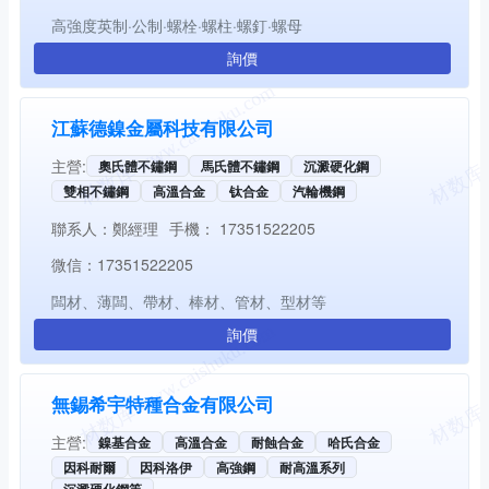
高強度英制·公制·螺栓·螺柱·螺釘·螺母
詢價
江蘇德鎳金屬科技有限公司
主營:
奧氏體不鏽鋼
馬氏體不鏽鋼
沉澱硬化鋼
雙相不鏽鋼
高溫合金
钛合金
汽輪機鋼
聯系人：
鄭經理
手機：
17351522205
微信：
17351522205
闆材、薄闆、帶材、棒材、管材、型材等
詢價
無錫希宇特種合金有限公司
主營:
鎳基合金
高溫合金
耐蝕合金
哈氏合金
因科耐爾
因科洛伊
高強鋼
耐高溫系列
沉澱硬化鋼等