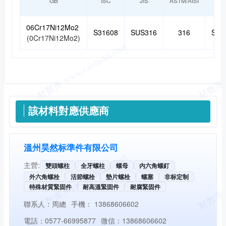
GB
ISC
JIS
ASTM/AISI
UN
06Cr17Ni12Mo2
S31608
SUS316
316
S31
(0Cr17Ni12Mo2)
供應信息
該材料對應供應商
溫州昊然标準件有限公司
主營:
雙頭螺柱
全牙螺柱
螺母
内六角螺釘
外六角螺栓
活節螺栓
墊片螺栓
螺塞
非标定制
特殊材質緊固件
耐高溫緊固件
耐腐緊固件
聯系人：
周總
手機：
13868606602
電話：
0577-66995877
微信：
13868606602