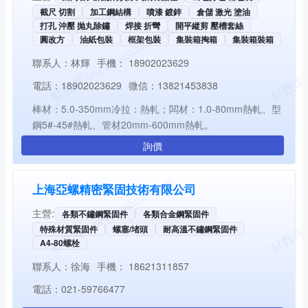
截尺 切割
加工鋼結構
噴漆 鍍鋅
倉儲 激光 塗油
打孔 沖壓 抛丸除鏽
焊接 折彎
開平縱剪 壓槽套絲
圓改方
油紙包裝
框架包裝
集裝箱掏箱
集裝箱裝箱
聯系人：
林輝
手機：
18902023629
電話：
18902023629
微信：
13821453838
棒材：5.0-350mm冷拉：熱軋；闆材：1.0-80mm熱軋、型
鋼5#-45#熱軋、管材20mm-600mm熱軋。
詢價
上海亞螺精密緊固技術有限公司
主營:
各類不鏽鋼緊固件
各類合金鋼緊固件
特殊材質緊固件
螺塞/堵頭
耐高溫不鏽鋼緊固件
A4-80螺栓
聯系人：
徐海
手機：
18621311857
電話：
021-59766477