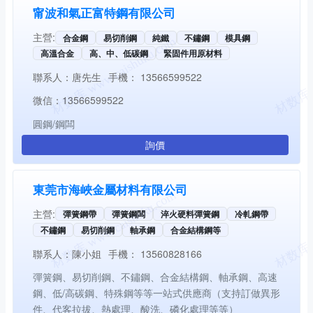
甯波和氣正富特鋼有限公司
主營:
合金鋼
易切削鋼
純鐵
不鏽鋼
模具鋼
高溫合金
高、中、低碳鋼
緊固件用原材料
聯系人：
唐先生
手機：
13566599522
微信：
13566599522
圓鋼/鋼闆
詢價
東莞市海峽金屬材料有限公司
主營:
彈簧鋼帶
彈簧鋼闆
淬火硬料彈簧鋼
冷軋鋼帶
不鏽鋼
易切削鋼
軸承鋼
合金結構鋼等
聯系人：
陳小姐
手機：
13560828166
彈簧鋼、易切削鋼、不鏽鋼、合金結構鋼、軸承鋼、高速
鋼、低/高碳鋼、特殊鋼等等一站式供應商（支持訂做異形
件、代客拉拔、熱處理、酸洗、磷化處理等等）