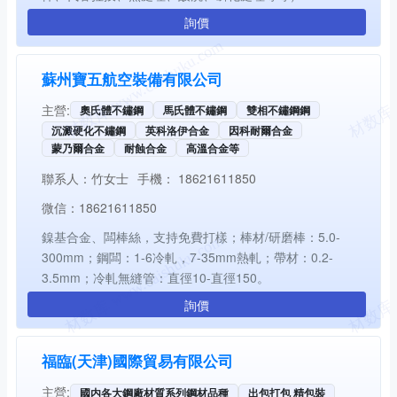
詢價
蘇州寶五航空裝備有限公司
主營:
奧氏體不鏽鋼
馬氏體不鏽鋼
雙相不鏽鋼鋼
沉澱硬化不鏽鋼
英科洛伊合金
因科耐爾合金
蒙乃爾合金
耐蝕合金
高溫合金等
聯系人：
竹女士
手機：
18621611850
微信：
18621611850
鎳基合金、闆棒絲，支持免費打樣；棒材/研磨棒：5.0-
300mm；鋼闆：1-6冷軋，7-35mm熱軋；帶材：0.2-
3.5mm；冷軋無縫管：直徑10-直徑150。
詢價
福臨(天津)國際貿易有限公司
主營:
國内各大鋼廠材質系列鋼材品種
出包打包 精包裝