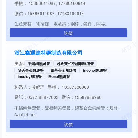
手機：
15386611087, 17780160614
微信：
15386611087, 17780160614
生產規格：電渣錠，電渣鋼；鋼棒，鍛件，闆等。
詢價
浙江鑫通達特鋼制造有限公司
主營:
不鏽鋼無縫管
超級雙相不鏽鋼無縫管
哈氏合金無縫管
鎳基合金無縫管
inconel無縫管
incoloy無縫管
Monel無縫管
聯系人：
黃經理
手機：
13587686960
電話：
0577-88877003
微信：
13587686960
不鏽鋼無縫管，雙相鋼無縫管，鎳基合金無縫管；規格：
6-1014mm
詢價