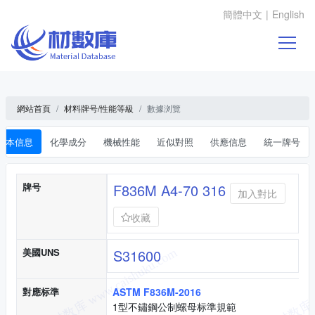
簡體中文
|
English
網站首頁
材料牌号/性能等級
數據浏覽
基本信息
化學成分
機械性能
近似對照
供應信息
統一牌号
基本信息
牌号
F836M A4-70 316
加入對比
收藏
美國UNS
S31600
對應标準
ASTM F836M-2016
1型不鏽鋼公制螺母标準規範