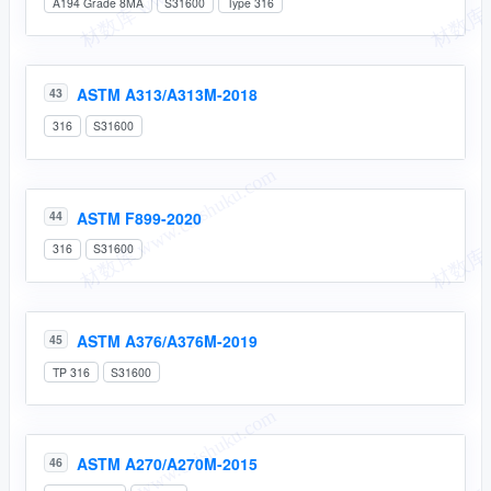
A194 Grade 8MA
S31600
Type 316
ASTM A313/A313M-2018
43
316
S31600
ASTM F899-2020
44
316
S31600
ASTM A376/A376M-2019
45
TP 316
S31600
ASTM A270/A270M-2015
46