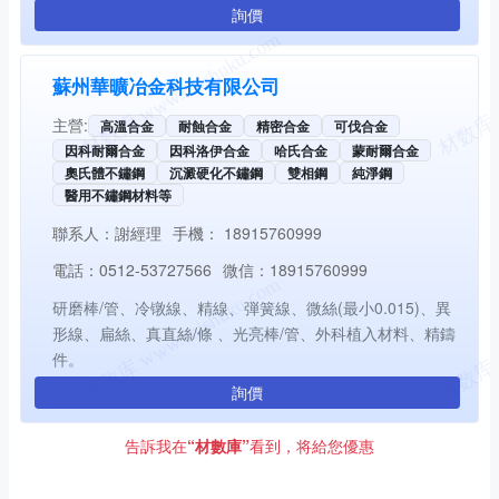
詢價
蘇州華曠冶金科技有限公司
主營:
高溫合金
耐蝕合金
精密合金
可伐合金
因科耐爾合金
因科洛伊合金
哈氏合金
蒙耐爾合金
奧氏體不鏽鋼
沉澱硬化不鏽鋼
雙相鋼
純淨鋼
醫用不鏽鋼材料等
聯系人：
謝經理
手機：
18915760999
電話：
0512-53727566
微信：
18915760999
研磨棒/管、冷镦線、精線、弾簧線、微絲(最小0.015)、異
形線、扁絲、真直絲/條 、光亮棒/管、外科植入材料、精鑄
件。
詢價
告訴我在
“材數庫”
看到，将給您優惠