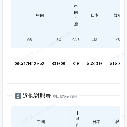
中
國
中國
日本
韓國
台
灣
GB
ISC
CNS
JIS
KS
06Cr17Ni12Mo2
S31608
316
SUS 316
STS 316
近似對照表
2
奧氏體型耐熱鋼
中
國
中國
日本
韓國
台