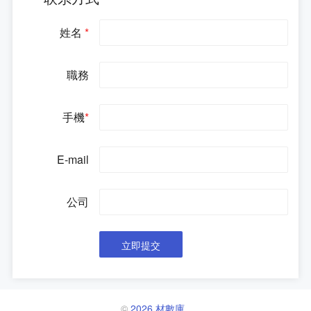
姓名
*
職務
手機
*
E-mail
公司
©
2026 材數庫