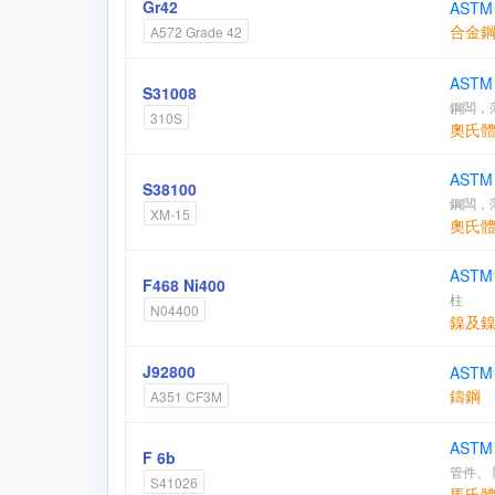
Gr42
ASTM
合金
A572 Grade 42
ASTM
S31008
鋼闆，
310S
奧氏
ASTM
S38100
鋼闆，
XM-15
奧氏
ASTM
F468 Ni400
柱
N04400
鎳及
J92800
ASTM
鑄鋼
A351 CF3M
ASTM
F 6b
管件、
S41026
馬氏