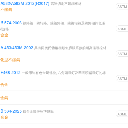
A582/A582M-2012(R2017)
高速切削不鏽鋼棒材
ASTM
體不鏽鋼
B 574-2006
鎳鉻钼、鎳钼鉻、鎳钼鉻钽、鎳鉻钼銅及鎳鉻钼鎢低碳
材規格
ASME
鎳合金
A 453/453M-2002
具有同奧氏體鋼相類似膨脹系數的耐高溫螺栓材
ASTM
硬化型不鏽鋼
 F468-2012
一般用途有色金屬螺栓, 六角頭螺釘及凹圓頭帽螺釘的标
ASTM
銅合金
合金鋼
-
B 564-2025
鎳合金鍛件标準規範
ASME
鎳合金