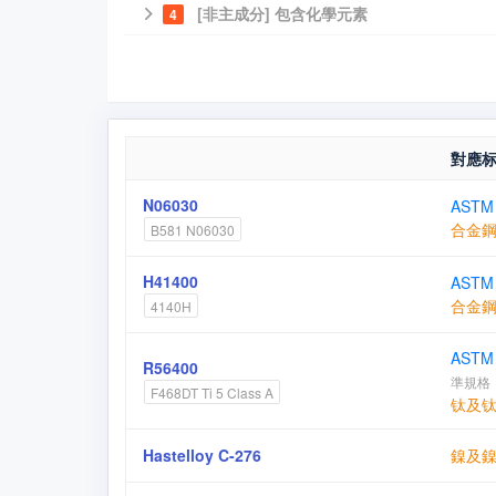
[非主成分] 包含化學元素
4
對應
N06030
ASTM 
合金
B581 N06030
H41400
ASTM 
合金
4140H
ASTM
R56400
準規格
F468DT Ti 5 Class A
钛及
Hastelloy C-276
鎳及