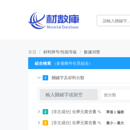
首頁
/
材料牌号/性能等級
/
數據浏覽
組合檢索
（多個條件任意組合）
關鍵字及材料分類
1
[非主成分] 化學元素含量 %
2
單值 ± 偏差
[非主成分] 化學元素含量 %
3
最小 ~ 最大