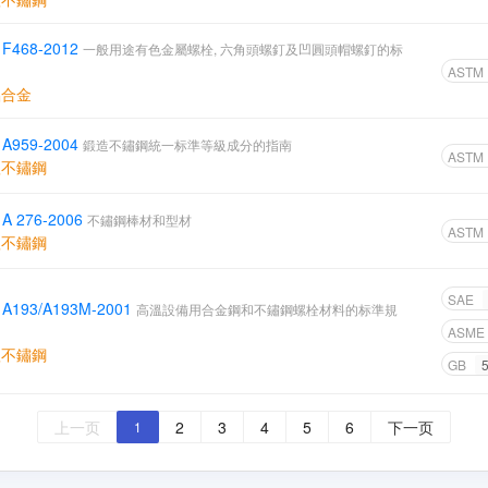
 F468-2012
一般用途有色金屬螺栓, 六角頭螺釘及凹圓頭帽螺釘的标
ASTM
鋁合金
 A959-2004
鍛造不鏽鋼統一标準等級成分的指南
ASTM
體不鏽鋼
A 276-2006
不鏽鋼棒材和型材
ASTM
體不鏽鋼
SAE
 A193/A193M-2001
高溫設備用合金鋼和不鏽鋼螺栓材料的标準規
ASME
體不鏽鋼
GB
上一页
2
3
4
5
6
下一页
1