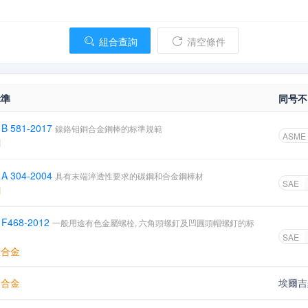
組合查詢
清空條件
标準
同号不
B 581-2017
鎳鉻钼銅合金鋼棒的标準規範
ASME
鋼
A 304-2004
具有末端淬透性要求的碳鋼和合金鋼棒材
SAE
鋼
 F468-2012
一般用途有色金屬螺栓, 六角頭螺釘及凹圓頭帽螺釘的标
SAE
钛合金
鎳合金
埃爾吉