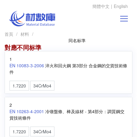
簡體中文
|
English
首頁
/
材料
/
同名标準
對應不同标準
1
EN 10083-3-2006
淬火和回火鋼 第3部分 合金鋼的交貨技術條
件
1.7220
34CrMo4
2
EN 10263-4-2001
冷镦盤條、棒及線材 - 第4部分：調質鋼交
貨技術條件
1.7220
34CrMo4