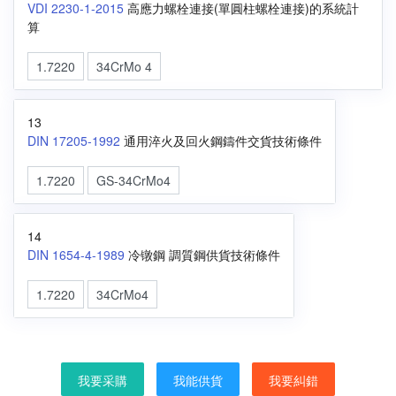
VDI 2230-1-2015
高應力螺栓連接(單圓柱螺栓連接)的系統計
算
1.7220
34CrMo 4
13
DIN 17205-1992
通用淬火及回火鋼鑄件交貨技術條件
1.7220
GS-34CrMo4
14
DIN 1654-4-1989
冷镦鋼 調質鋼供貨技術條件
1.7220
34CrMo4
我要采購
我能供貨
我要糾錯